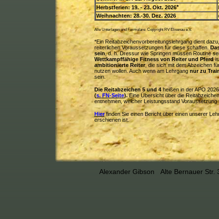
*
Herbstferien: 19. - 23. Okt. 2026
Weihnachten: 28.-30. Dez. 2026
Alle Unterlagen und Formulare: Copyright RV Elisenau e.V.
*Ein Reitabzeichenvorbereitungslehrgang dient dazu,
reiterlichen Voraussetzungen für diese schaffen.
Das
sein
, d. h. Dressur wie Springen müssen Routine sei
Wettkampffähige Fitness von Reiter und Pferd
is
ambitionierte Reiter
, die sich mit dem Abzeichen fü
nutzen wollen. Auch wenn am Lehrgang
nur zu Tra
sein.
Die Reitabzeichen 5 und 4
heißen in der APO 202
(
s. FN-Seite
).
Eine Übersicht über die Reitabzeiche
entnehmen, welcher Leistungsstand Voraussetzung f
Hier
finden Sie einen Bericht über einen unserer L
erschienen ist.
Alexander Gibson Alte Bernauer Str